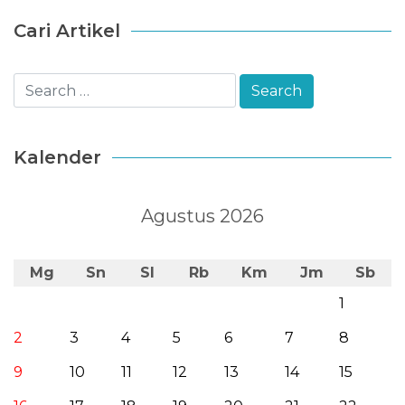
Cari Artikel
Kalender
Agustus 2026
Mg
Sn
Sl
Rb
Km
Jm
Sb
1
2
3
4
5
6
7
8
9
10
11
12
13
14
15