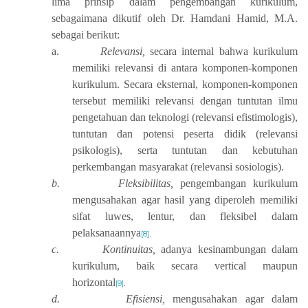
lima prinsip dalam pengembangan kurikulum,
sebagaimana dikutif oleh Dr. Hamdani Hamid, M.A.
sebagai berikut:
a.
Relevansi,
secara internal bahwa kurikulum
memiliki relevansi di antara komponen-komponen
kurikulum. Secara eksternal, komponen-komponen
tersebut memiliki relevansi dengan tuntutan ilmu
pengetahuan dan teknologi (relevansi efistimologis),
tuntutan dan potensi peserta didik (relevansi
psikologis), serta tuntutan dan kebutuhan
perkembangan masyarakat (relevansi sosiologis).
b.
Fleksibilitas,
pengembangan kurikulum
mengusahakan agar hasil yang diperoleh memiliki
sifat luwes, lentur, dan fleksibel dalam
pelaksanaannya
[8]
.
c.
Kontinuitas,
adanya kesinambungan dalam
kurikulum, baik secara vertical maupun
horizontal
[9]
.
d.
Efisiensi,
mengusahakan agar dalam