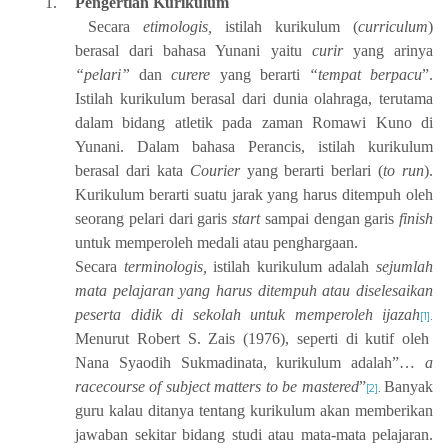
1.
Pengertian Kurikulum
Secara
etimologis,
istilah kurikulum (
curriculum
)
berasal dari bahasa Yunani yaitu
curir
yang arinya
“pelari”
dan
curere
yang berarti
“tempat berpacu
”.
Istilah kurikulum berasal dari dunia olahraga, terutama
dalam bidang atletik pada zaman Romawi Kuno di
Yunani. Dalam bahasa Perancis, istilah kurikulum
berasal dari kata
Courier
yang berarti berlari (
to run
).
Kurikulum berarti suatu jarak yang harus ditempuh oleh
seorang pelari dari garis
start
sampai dengan garis
finish
untuk memperoleh medali atau penghargaan.
Secara
terminologis,
istilah kurikulum adalah
sejumlah
mata pelajaran yang harus ditempuh atau diselesaikan
peserta didik di sekolah untuk memperoleh ijazah
[1]
.
Menurut Robert S. Zais (1976), seperti di kutif oleh
Nana Syaodih Sukmadinata, kurikulum adalah”…
a
racecourse of subject matters to be mastered
”
Banyak
[2]
.
guru kalau ditanya tentang kurikulum akan memberikan
jawaban sekitar bidang studi atau mata-mata pelajaran.