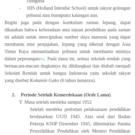
Tionghoa
-
HIS (Holland Inlendse School) untuk rakyat golongan
pribumi atau bumiputra kalangan atas.
Begitu juga pada dengan kurikulum zaman Jepang, dapat
dikatakan bahwa keberadaan atau tujuan pendidikan pada zaman
ini adalah untuk menciptakan sumber daya manusia yang dapat
membantu misi penjajahan, Jepang yang dikenal dengan Asia
Timur Raya memanfaatkan pribumi untuk membantu misinya
dalam peperangan
Pada masa ini, semua sekolah rendah yang
[14]
.
bermacam-macam tingkatnya itu dihilangkan dan diubah menjadi
Sekolah Rendah untuk bangsa Indonesia yaitu sekolah rakyat
yang disebut
Kokumin Gako
(6 tahun lamanya).
2.
Periode Setelah Kemerdekaan (Orde Lama)
Y
Masa setelah merdeka sampai 1952
Setelah merdeka pedoman pelaksanaan pendidikan
berdasarkan UUD 1945. Atas usul dari Badan
Pekerja KNIP Desember 1945, dibentuklan Panitia
Penyelidikan Pendidikan oleh Menteri Pendidikan